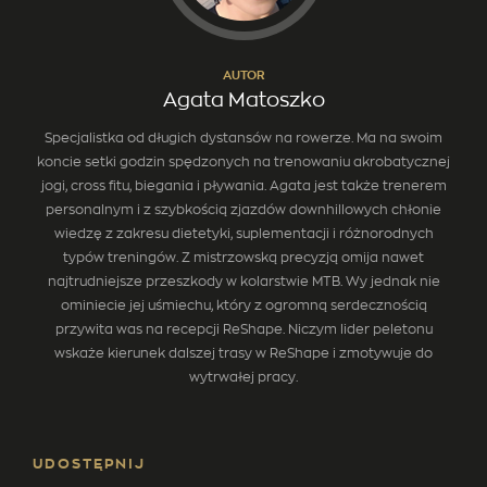
AUTOR
Agata Matoszko
Specjalistka od długich dystansów na rowerze. Ma na swoim
koncie setki godzin spędzonych na trenowaniu akrobatycznej
jogi, cross fitu, biegania i pływania. Agata jest także trenerem
personalnym i z szybkością zjazdów downhillowych chłonie
wiedzę z zakresu dietetyki, suplementacji i różnorodnych
typów treningów. Z mistrzowską precyzją omija nawet
najtrudniejsze przeszkody w kolarstwie MTB. Wy jednak nie
ominiecie jej uśmiechu, który z ogromną serdecznością
przywita was na recepcji ReShape. Niczym lider peletonu
wskaże kierunek dalszej trasy w ReShape i zmotywuje do
wytrwałej pracy.
U
D
O
S
T
Ę
P
N
I
J