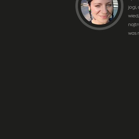
jogi,
wied
najt
was 