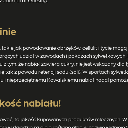
Journal of Obesity).
inie
takie jak powodowanie obrzęków, cellulit i tycie mogą
orących udział w zawodach i pokazach sylwetkowych, któ
z tym, że nabiał zawiera cukry, nie jest wskazany dla 
ę tak z powodu retencji sodu (soli). W sportach sylwet
mu i nieprzeciętnemu Kowalskiemu nabiał nadal pomoż
kość nabiału!
esować, to jakość kupowanych produktów mlecznych. 
śli w składzie są oleje roślinne albo w nazwie widnieje "