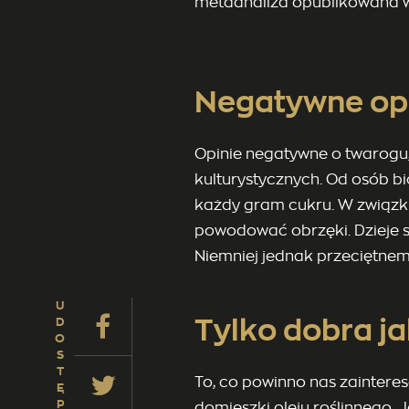
metaanaliza opublikowana w 
Negatywne op
Opinie negatywne o twarogu, 
kulturystycznych. Od osób bi
każdy gram cukru. W związku 
powodować obrzęki. Dzieje si
Niemniej jednak przeciętne
U
Tylko dobra ja
D
O
S
T
To, co powinno nas zainter
Ę
P
domieszki oleju roślinnego. Je