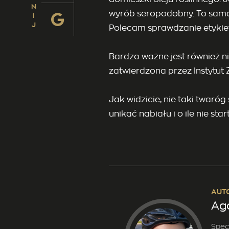
N
wyrób seropodobny. To samo 
I
J
Polecam sprawdzanie etykiet!
Bardzo ważne jest również n
zatwierdzona przez Instytut 
Jak widzicie, nie taki twaró
unikać nabiału i o ile nie st
AUT
Ag
Spec