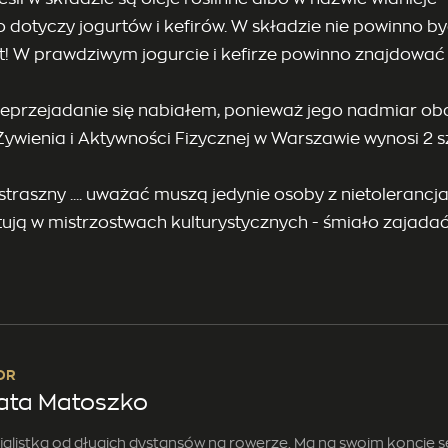
dotyczy jogurtów i kefirów. W składzie nie powinno być
 W prawdziwym jogurcie i kefirze powinno znajdować si
ieprzejadanie się nabiałem, ponieważ jego nadmiar obc
Żywienia i Aktywności Fizycznej w Warszawie wynosi 2 s
g straszny .... uważać muszą jedynie osoby z nietoler
artują w mistrzostwach kulturystycznych - śmiało zajadać
OR
ata Matoszko
jalistka od długich dystansów na rowerze. Ma na swoim koncie 