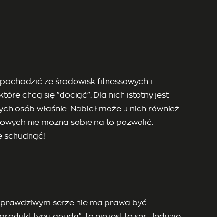
 pochodzić ze środowisk fitnessowych i
re chcą się "dociąć". Dla nich istotny jest
tych osób właśnie. Nabiał może u nich również
kowych nie można sobie na to pozwolić.
e schudnąć!
W prawdziwym serze nie ma prawa być
produkt typu gouda", to nie jest to ser. Jedynie