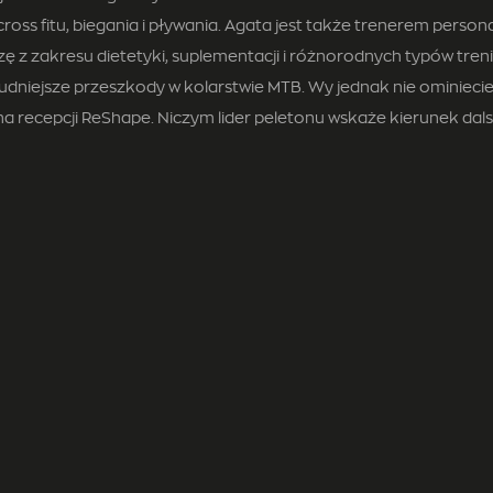
 cross fitu, biegania i pływania. Agata jest także trenerem pers
zę z zakresu dietetyki, suplementacji i różnorodnych typów tre
rudniejsze przeszkody w kolarstwie MTB. Wy jednak nie ominieci
na recepcji ReShape. Niczym lider peletonu wskaże kierunek dals